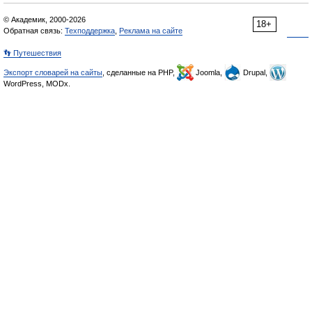
© Академик, 2000-2026
18+
Обратная связь:
Техподдержка
,
Реклама на сайте
👣 Путешествия
Экспорт словарей на сайты
, сделанные на PHP,
Joomla,
Drupal,
WordPress, MODx.