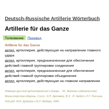
Deutsch-Russische Artillerie Wörterbuch
Artillerie für das Ganze
Толкование
Перевод
Artillerie für das Ganze
артил.
артиллерия, действующая на направлении главного
удара
артил.
артиллерия, предназначенная для обеспечения
действий главной группировки соединения
артил.
артиллерия, предназначенная для обеспечения
действий главной группировки объединения
артил.
артиллерия, действующая на главном направлении
Немецко-русский артиллерийский словарь. - М., Военное издательство
Министерства обороны
.
Сост.: А.П. Артемов, В.Э. -Я. Авдей и Л.Г. Рохчина.
Под ред. М.И. Дубнера и В.Л. Медера
.
1960
.