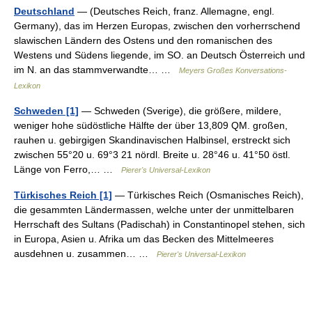
Deutschland
— (Deutsches Reich, franz. Allemagne, engl.
Germany), das im Herzen Europas, zwischen den vorherrschend
slawischen Ländern des Ostens und den romanischen des
Westens und Südens liegende, im SO. an Deutsch Österreich und
im N. an das stammverwandte… …
Meyers Großes Konversations-
Lexikon
Schweden [1]
— Schweden (Sverige), die größere, mildere,
weniger hohe südöstliche Hälfte der über 13,809 QM. großen,
rauhen u. gebirgigen Skandinavischen Halbinsel, erstreckt sich
zwischen 55°20 u. 69°3 21 nördl. Breite u. 28°46 u. 41°50 östl.
Länge von Ferro,… …
Pierer's Universal-Lexikon
Türkisches Reich [1]
— Türkisches Reich (Osmanisches Reich),
die gesammten Ländermassen, welche unter der unmittelbaren
Herrschaft des Sultans (Padischah) in Constantinopel stehen, sich
in Europa, Asien u. Afrika um das Becken des Mittelmeeres
ausdehnen u. zusammen… …
Pierer's Universal-Lexikon