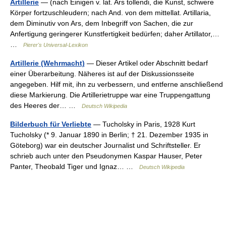
Artillerie
— (nach Einigen v. lat. Ars tollendi, die Kunst, schwere
Körper fortzuschleudern; nach And. von dem mittellat. Artillaria,
dem Diminutiv von Ars, dem Inbegriff von Sachen, die zur
Anfertigung geringerer Kunstfertigkeit bedürfen; daher Artillator,…
…
Pierer's Universal-Lexikon
Artillerie (Wehrmacht)
— Dieser Artikel oder Abschnitt bedarf
einer Überarbeitung. Näheres ist auf der Diskussionsseite
angegeben. Hilf mit, ihn zu verbessern, und entferne anschließend
diese Markierung. Die Artillerietruppe war eine Truppengattung
des Heeres der… …
Deutsch Wikipedia
Bilderbuch für Verliebte
— Tucholsky in Paris, 1928 Kurt
Tucholsky (* 9. Januar 1890 in Berlin; † 21. Dezember 1935 in
Göteborg) war ein deutscher Journalist und Schriftsteller. Er
schrieb auch unter den Pseudonymen Kaspar Hauser, Peter
Panter, Theobald Tiger und Ignaz… …
Deutsch Wikipedia